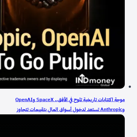
موجة اكتتابات تاريخية تلوح في الأفق.. SpaceX وOpenAI
وAnthropic تستعد لدخول أسواق المال بتقييمات تتجاوز
3.6 تريليون دولار