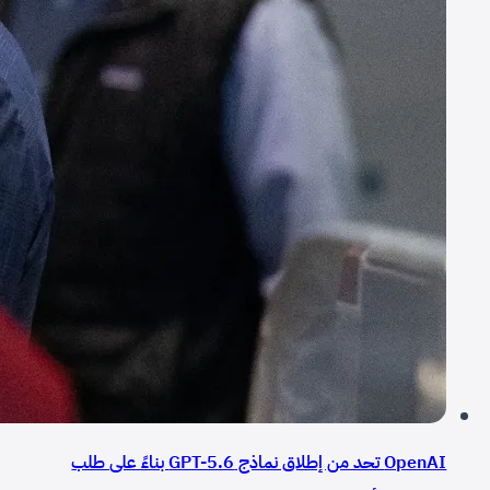
OpenAI تحد من إطلاق نماذج GPT-5.6 بناءً على طلب