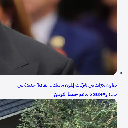
تعاون متزايد بين شركات إيلون ماسك.. اتفاقية جديدة بين
تسلا وSpaceX تدعم خطط التوسع