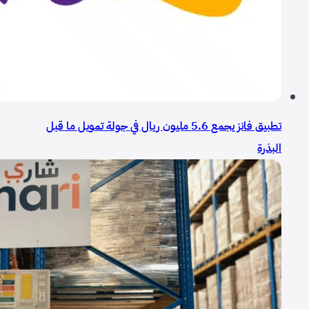
تطبيق فانز يجمع 5.6 مليون ريال في جولة تمويل ما قبل
البذرة