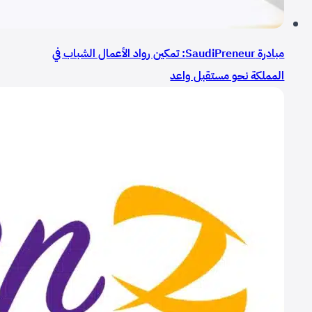
مبادرة SaudiPreneur: تمكين رواد الأعمال الشباب في
المملكة نحو مستقبل واعد