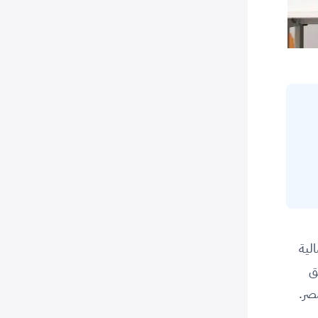
الية
ق
صر.