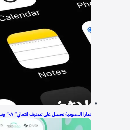
تمارا السعودية تحصل على تصنيف ائتماني” A-” وتستهدف أسواق رأس المال المحلية