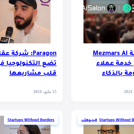
منصة Mezmars AI
Paragon: شركة عق
خدمة عملاء
تضع التكنولوجيا ف
ة بالذكاء
قلب مشاريعها
طناعي
15 مايو، 2024
Startups Without 
,
فيديوهات
Startups Without Borders