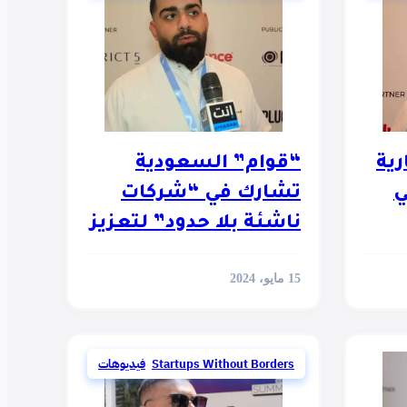
ارية
“قوام” السعودية
ي
تشارك في “شركات
ناشئة بلا حدود” لتعزيز
تواجدها العالمي
15 مايو، 2024
Startups Without Borders
,
فيديوهات