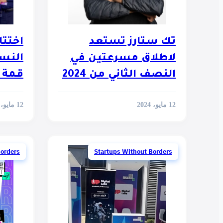
تك ستارز تستعد
اختتا
لاطلاق مسرعتين في
النس
النصف الثاني من 2024
قمة 
حدود”
12 مايو، 2024
12 مايو، 2024
Borders
Startups Without Borders