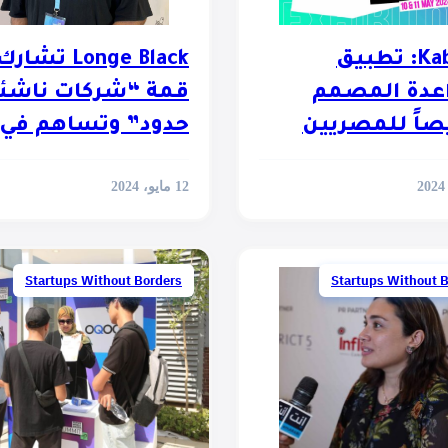
Kabreet: تطبيق
Longe Black ت
اعدة المصمم
قمة “شركات ناشئة 
اً للمصريين
حدود” وتساهم في
نشر ثقافة التصدير
12 مايو، 2024
Startups Without Borders
Startups Without 