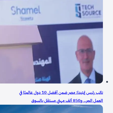
نائب رئيس إيتيدا: مصر ضمن أفضل 10 دول عالميًا في
العمل الحر.. و850 ألف مهني مستقل بالسوق