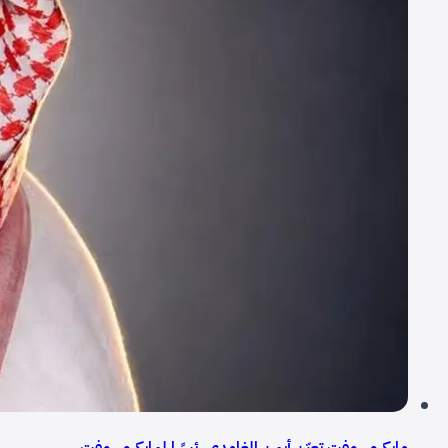
مايكروسوفت تعيّن أيمن الغامدي رئيسًا لمايكروسوفت