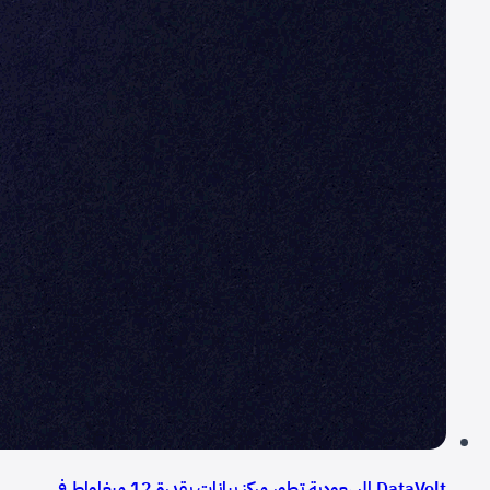
DataVolt السعودية تطور مركز بيانات بقدرة 12 ميغاواط في