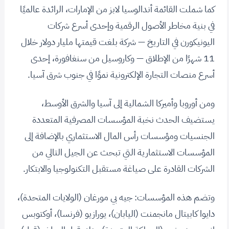
كما شملت القائمة أندالوسيا لابز من الإمارات، الرائدة عالميًا
في بنية مخاطر الأصول الرقمية وإحدى أسرع شركات
اليونيكورن في التاريخ — شركة بلغت قيمتها مليار دولار خلال
11 شهرًا من الإطلاق — وكاروسيل من سنغافورة، إحدى
أسرع منصات التجارة الإلكترونية نموًا في جنوب شرق آسيا.
ومن أوروبا وأميركا الشمالية إلى آسيا والشرق الأوسط،
يستضيف الحدث نخبة المؤسسات المصرفية المتعددة
الجنسيات ومؤسسات رأس المال الاستثماري بالإضافة إلى
المؤسسات الاستثمارية التي تبحث عن الجيل التالي من
الشركات القادرة على صياغة مستقبل التكنولوجيا والابتكار.
وتضم هذه المؤسسات: جيه بي مورغان (الولايات المتحدة)،
دايوا كابيتال مانجمنت (اليابان)، يورازيو (فرنسا)، أوكتوبس