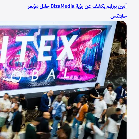
أمين بيزايم يكشف عن رؤية BizaMedia خلال مؤتمر
جايتكس