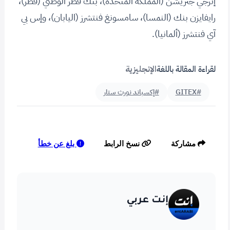
إنرجي جنريشن (المملكة المتحدة)، بنك قطر الوطني (قطر)،
رايفايزن بنك (النمسا)، سامسونغ فنتشرز (اليابان)، وإس بي
آي فنتشرز (ألمانيا).
لقراءة المقالة باللغة
الإنجليزية
#GITEX
#إكسباند نورث ستار
بلغ عن خطأ
مشاركة
نسخ الرابط
إنت عربي