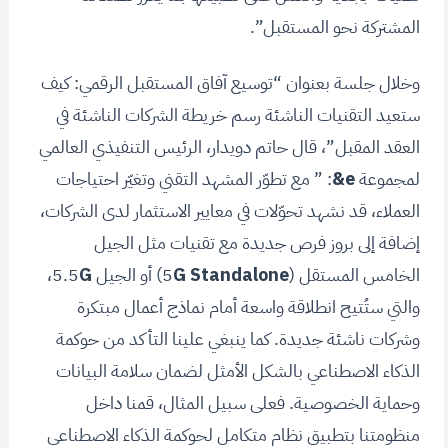
المشتركة نحو المستقبل”.
وخلال جلسة بعنوان “توسيع آفاق المستقبل الرقمي: كيف
ستعيد التقنيات الناشئة رسم خريطة الشركات الناشئة في
العقد المقبل”، قال حاتم دويدار، الرئيس التنفيذي العالمي
لمجموعة
e&
: ” مع تطوّر المشهد التقني وتغيّر احتياجات
العملاء، قد نشهد تحوّلات في معايير الاستثمار لدى الشركات،
إضافة إلى بروز فرص جديدة مع تقنيات مثل الجيل
الخامس المستقل (5
G Standalone
) أو الجيل 5.5
G
،
والتي ستُتيح انطلاقة واسعة أمام نماذج أعمال مبتكرة
وشركات ناشئة جديدة. كما ينبغي علينا التأكد من حوكمة
الذكاء الاصطناعي بالشكل الأمثل لضمان سلامة البيانات
وحماية الخصوصية. فعلى سبيل المثال، قمنا داخل
منظومتنا بتطبيق نظام متكامل لحوكمة الذكاء الاصطناعي