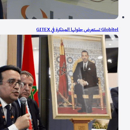
Globitel تستعرض حلولها المبتكرة في GITEX