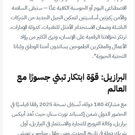
الاصطناعي اليوم أو الحوسبة الكمّية غدًا — ستبقى السلامة
والأمن ركيزتين أساسيتين لتمكين الجيل الجديد من الشركات
الناشئة وضمان الاستخدام الأمثل للتقنيات. كدولة الإمارات،
ترتكز تحوّلاتنا الرقمية على الإنسان، ونرى الكثير من روّاد
الأعمال والمفكرين الطموحين يساندون أمننا الوطني وبُنانا
التحتية الحيوية”.
البرازيل: قوّة ابتكار تبني جسورًا مع
العالم
مع مشاركة 180 دولة، تُسجّل نسخة 2025 رقمًا قياسيًا في
الحضور الدولي ضمن إكسباند نورث ستار، حيث تُعد أبيكس
برازيل، وكالة الترويج للتجارة والاستثمار في البرازيل، أول
شريك دولة في تاريخ الحدث. ومن خلال جناحين، تعرض