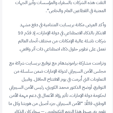
التقت هذه الشركات بالسفراء والمؤسسات وأبرز الجهات
المعنية في القطاعين العام والخاص”.
وأكد العرض مكانة بريسايت المتنامية في دفع مشهد
الابتكار بالذكاء الاصطناعي في دولة الإمارات، إذ قدّم 10
شركات ناشئة عالية الإمكانات من مختلف أنحاء العالم
تعمل على تطوير حلول ذكاء اصطناعي ذات أثر واقعي.
وتزامنت مشاركة براموتيدهام مع توقيع بريسايت شراكة مع
مجلس الأمن السيبراني لدولة الإمارات ضمن سلسلة من
التعاونات التي أُبرمت في يوم الافتتاح الحافل. وقبيل
التوقيع، أوضح الدكتور محمد الكويتي، رئيس الأمن السيبراني
لحكومة دولة الإمارات، تأثير روّاد الأعمال في دعم مهمة الأمن
الوطني، قائلًا: “الأمن السيبراني جزء أصيل من هويتنا وكل ما
نقوم به. وسط هذا الزخم التكنولوجي — سواء كان الذكاء