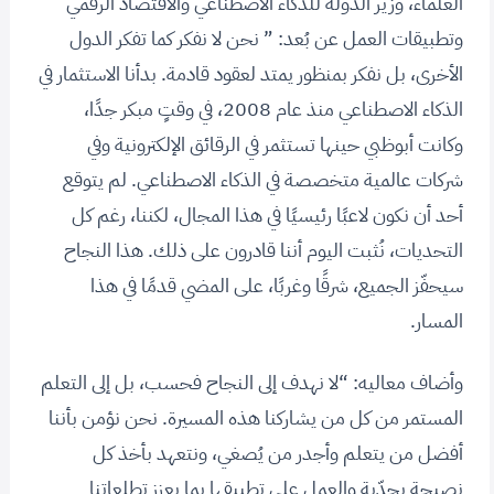
العلماء، وزير الدولة للذكاء الاصطناعي والاقتصاد الرقمي
وتطبيقات العمل عن بُعد: ” نحن لا نفكر كما تفكر الدول
الأخرى، بل نفكر بمنظور يمتد لعقود قادمة. بدأنا الاستثمار في
الذكاء الاصطناعي منذ عام 2008، في وقتٍ مبكر جدًا،
وكانت أبوظبي حينها تستثمر في الرقائق الإلكترونية وفي
شركات عالمية متخصصة في الذكاء الاصطناعي. لم يتوقع
أحد أن نكون لاعبًا رئيسيًا في هذا المجال، لكننا، رغم كل
التحديات، نُثبت اليوم أننا قادرون على ذلك. هذا النجاح
سيحفّز الجميع، شرقًا وغربًا، على المضي قدمًا في هذا
المسار.
وأضاف معاليه: “لا نهدف إلى النجاح فحسب، بل إلى التعلم
المستمر من كل من يشاركنا هذه المسيرة. نحن نؤمن بأننا
أفضل من يتعلم وأجدر من يُصغي، ونتعهد بأخذ كل
نصيحة بجدّية والعمل على تطبيقها بما يعزز تطلعاتنا