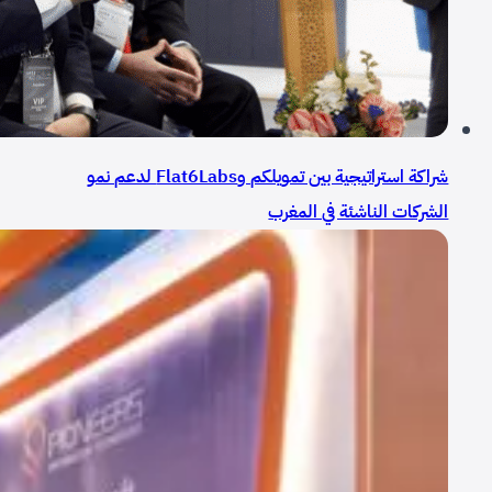
شراكة استراتيجية بين تمويلكم وFlat6Labs لدعم نمو
الشركات الناشئة في المغرب