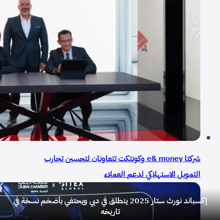
شركتا e& money وكونتكت تتعاونان لتحسين تجارب
التمويل الاستهلاكي لدعم العملاء
إكسباند نورث ستار 2025 ينطلق في دبي ويحتفي بأضخم نسخة في
تاريخه