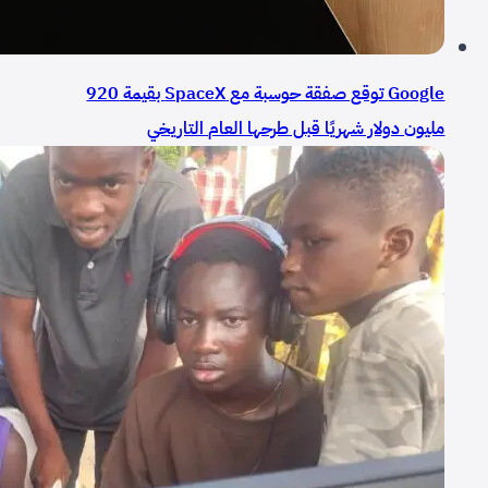
Google توقع صفقة حوسبة مع SpaceX بقيمة 920
مليون دولار شهريًا قبل طرحها العام التاريخي