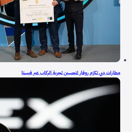
مطارات دبي تكرّم روفار لتحسين تجربة الركاب عبر فيستا