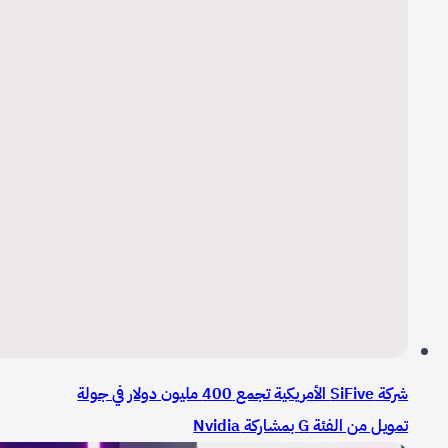
شركة SiFive الأمريكية تجمع 400 مليون دولار في جولة
تمويل من الفئة G بمشاركة Nvidia