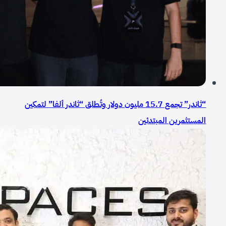
“ثاندر” تجمع 15.7 مليون دولار وتُطلق “ثاندر ألفا” لتمكين
المستثمرين المبتدئين