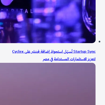
Startup Sync تُسهّل استحواذ إضافة فينشر على Cyclex
لتعزيز الاستثمارات المستدامة في مصر