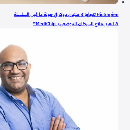
BioSapien تتجاوز 8 ملايين دولار في جولة ما قبل السلسلة
A لتعزيز علاج السرطان الموضعي بـ MediChip™