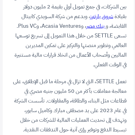
بين الشركات، في جمع تمويل أولي بقيمة 2 مليون دولار
بقيادة
شروق بارتنرز
، وبدعم من شركة السويدي كابيتال
القابضة، و
بنك مصر
، وAcasia Ventures، وPlus VC.
تسعى SETTLE من خلال هذا التمويل إلى تسريع توسعها
العالمي وتطوير منصتها والتركيز على تمكين المديرين
الماليين وأصحاب الأعمال من اتخاذ قرارات مالية مستنيرة
في الوقت الفعلي.
تعمل SETTLE، التي لا تزال في مرحلة ما قبل الإطلاق، على
معالجة معاملات بأكثر من 50 مليون جنيه مصري في
قطاعات مثل البناء، والطاقة، والمقاولات. تأسست الشركة
في عام 2023 على يد مصطفى مبارك وكاميل سايور،
وتهدف إلى تحديث العمليات المالية للشركات من خلال
تبسيط الدفع وتوفير رؤى آنية حول التدفقات النقدية.