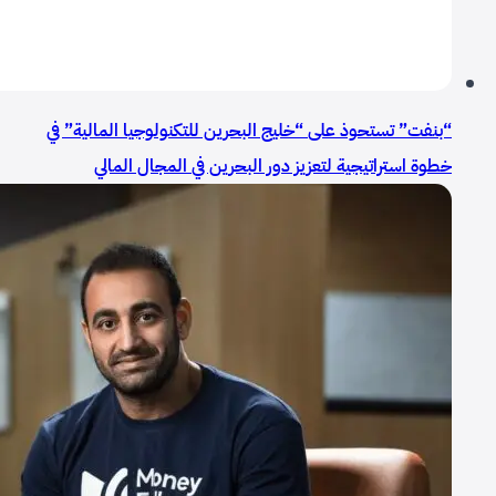
“بنفت” تستحوذ على “خليج البحرين للتكنولوجيا المالية” في
خطوة استراتيجية لتعزيز دور البحرين في المجال المالي
الرقمي