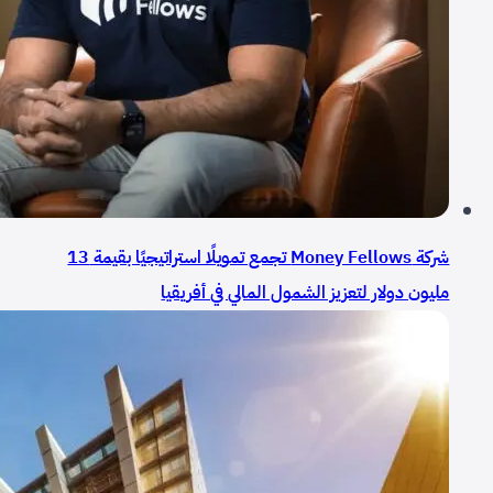
شركة Money Fellows تجمع تمويلًا استراتيجيًا بقيمة 13
مليون دولار لتعزيز الشمول المالي في أفريقيا