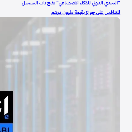
“التحدي الدولي للذكاء الاصطناعي” يفتح باب التسجيل
للتنافس على جوائز بقيمة مليون درهم