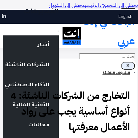
تخطي إلى المحتوى الرئيسي
تخطي إلى التذييل
الفيديوهات
English
البحث في إنت
عربي
أخبار
بحث
الشركات الناشئة
×
الشركات الناشئة
الذكاء الاصطناعي
التخارج من الشركات الناشئة: 4
التقنية المالية
أنواع أساسية يجب على رواد
الأعمال معرفتها
فعاليات