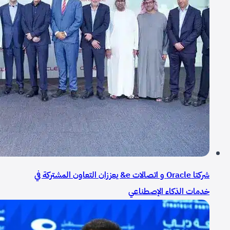
شركتا Oracle و اتصالات e& يعززان التعاون المشتركة في
خدمات الذكاء الإصطناعي