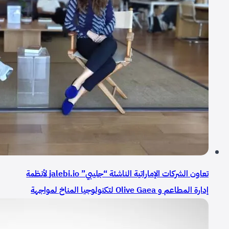
تعاون الشركات الإماراتية الناشئة “جليبي” jalebi.io لأنظمة
إدارة المطاعم و Olive Gaea لتكنولوجيا المناخ لمواجهة
أزمة هدر الغذاء العالمية التي تقدر خسائرها بـ 1 تريليون دولار