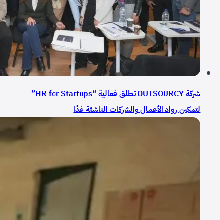
شركة OUTSOURCY تطلق فعالية “HR for Startups”
لتمكين رواد الأعمال والشركات الناشئة غدًا