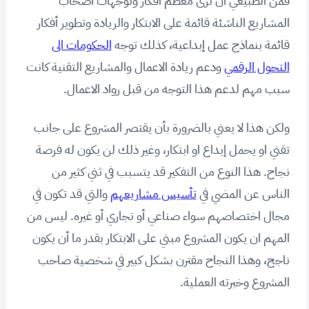
فمن الطبيعي أن نرى معظم أفكار وتوجهات اصحاب
المشاريع الناشئة قائمة على الابتكار والريادة وتطوير أفكار
قائمة بنماذج عمل إبداعية، كذلك توجه
الحكومات الى
التحول الرقمي
ودعم ريادة الاعمال والمشاريع التقنية كانت
سبب مهم لدعم هذا التوجه من قبل رواد الاعمال.
ولكن هذا لا يعني بالضرورة بأن يقتصر المشروع على جانب
تقني او يحمل إبداع او ابتكار، وغير ذلك لن يكون له فرصة
نجاح. هذا النوع من التفكير قد يتسبب في ثني كثير من
الناس عن المضي في
تأسيس مشاريعهم
والتي قد تكون في
مجال اختصاصهم سواء صناعي أو تجاري أو غيره. ليس من
المهم ان يكون المشروع مبني على الابتكار بقدر ما أن يكون
ناجح، وهذا النجاح مقترن بشكل كبير في شخصية صاحب
المشروع وخبرته العملية.