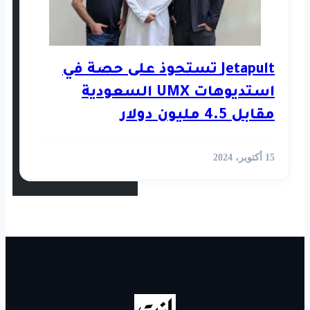
استثمار
رأي
Je تستحوذ على حصة في
استديوهات UMX السعودية
أخبار العالم
الفيديوهات