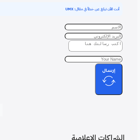
ال: UMX
امية