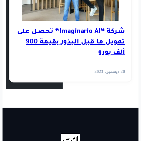
استثمار
رأي
شركة “Imaginario AI” تحصل على
تمويل ما قبل البذور بقيمة 900
أخبار العالم
الفيديوهات