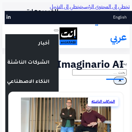
طي إلى التذييل
الفيديوهات
أخبار
Imag
الشركات الناشئة
الذكاء الاصطناعي
التقنية المالية
فعاليات