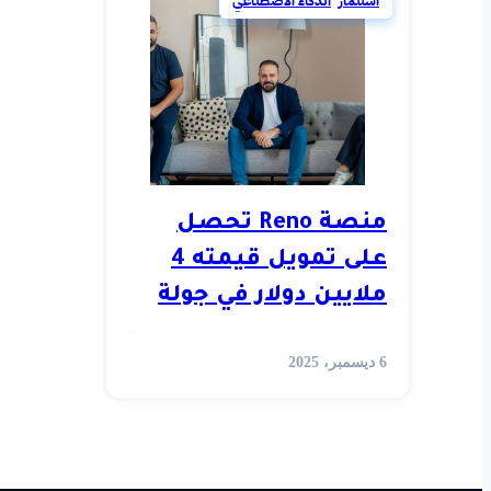
استثمار
,
الذكاء الاصطناعي
منصة Reno تحصل
على تمويل قيمته 4
ملايين دولار في جولة
قادتها 8 صناديق
6 ديسمبر، 2025
استثمارية