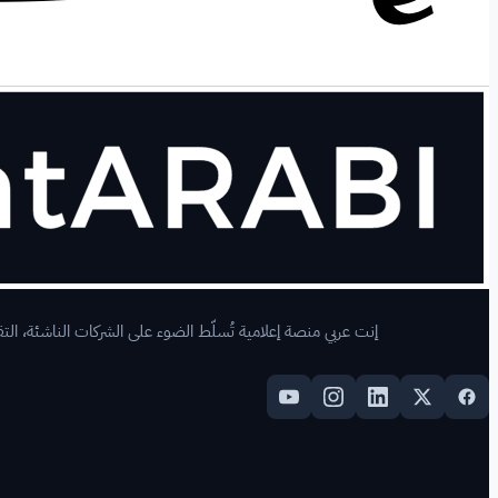
إنت عربي منصة إعلامية تُسلّط الضوء على الشركات الناشئة، التقن