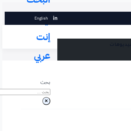
في
English
ي
أخبار العالم
الفيديوهات
إنت
فيديوهات
عربي
بحث
×