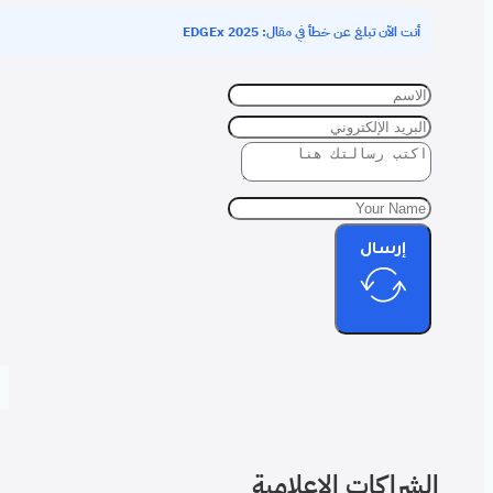
EDGEx 20
امية