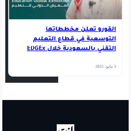
استثمار
رأي
 مخططاتها
 قطاع التعليم
أخبار العالم
التقني بالسعودية خلال EDGEx
الفيديوهات