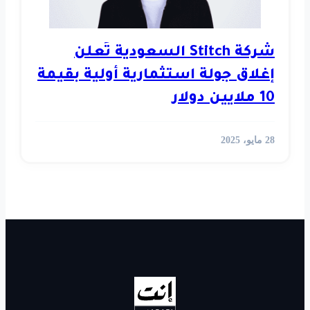
ركة Stitch السعودية تُعلن
تثمارية أولية بقيمة