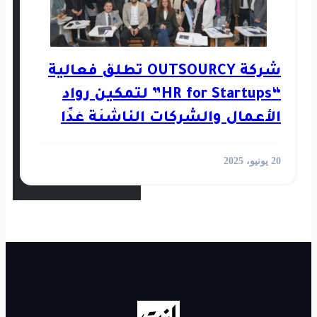
استثمار
رأي
شركة OUTSOURCY تطلق فعالية
“HR for Startups” لتمكين رواد
أخبار العالم
كات الناشئة غدًا
الفيديوهات