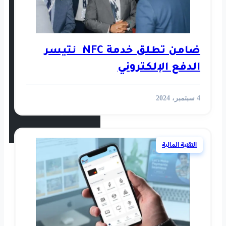
استثمار
رأي
ضامن تطلق خدمة NFC لتيسر
وني
أخبار العالم
الفيديوهات