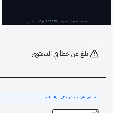
20 موقع إنت عربي
طأ في المحتوى
 مقال: شركة ضامن