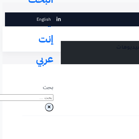
في
English
ي
أخبار العالم
الفيديوهات
إنت
فيديوهات
عربي
بحث
×