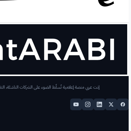
إنت عربي منصة إعلامية تُسلّط الضوء على الشركات الناشئة، التقن