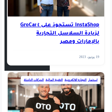
استثمار
رأي
InstaShop تستحوذ على GroCart
سل التجارية
أخبار العالم
صر
الفيديوهات
ية
,
التقنية المالية
,
الشركات الناشئة