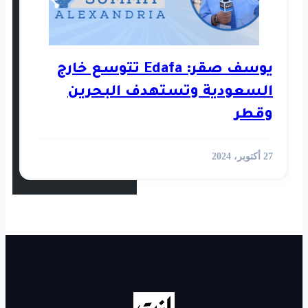
استثمار
رأي
يوسف صقر: Edafa تتوسع خارج
ستهدف البحرين
أخبار العالم
الفيديوهات