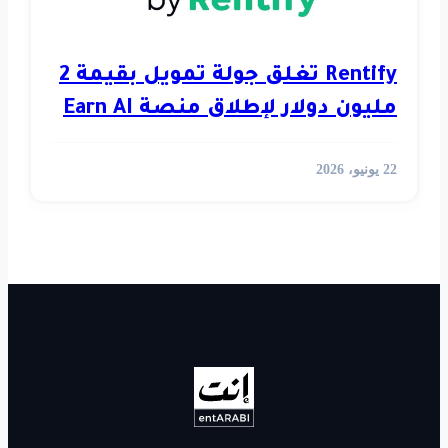
Rentify تغلق جولة تمويل بقيمة 2
اق منصة Earn AI