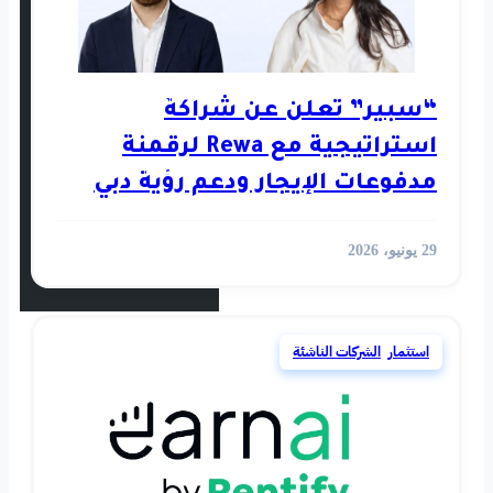
استثمار
رأي
 عن شراكة
استراتيجية مع Rewa لرقمنة
أخبار العالم
جار ودعم رؤية دبي
عقارية الرقمية
الفيديوهات