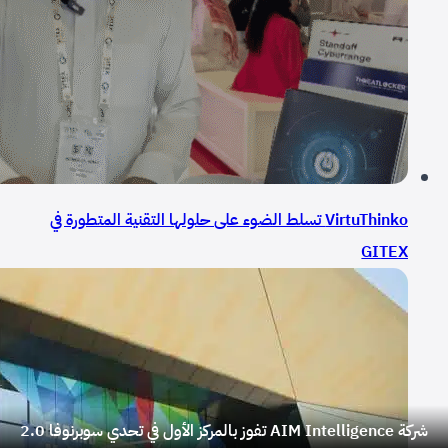
VirtuThinko تسلط الضوء على حلولها التقنية المتطورة في
GITEX
شركة AIM Intelligence تفوز بالمركز الأول في تحدي سوبرنوفا 2.0