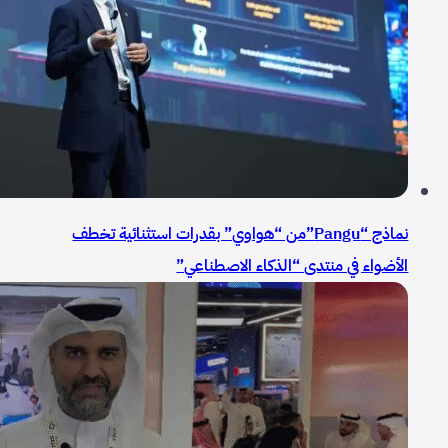
نماذج “Pangu”من “هواوي” بقدرات استثنائية تخطف
الأضواء في منتدى “الذكاء الاصطناعي”