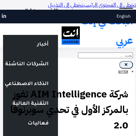
تخطي إلى المحتوى الرئيسي
تخطي إلى التذييل
الفيديوهات
English
البحث في إنت
عربي
أخبار
بحث
الشركات الناشئة
×
GITEX
الذكاء الاصطناعي
شركة AIM Intelligence تفوز
التقنية المالية
بالمركز الأول في تحدي سوبرنوفا
2.0
فعاليات