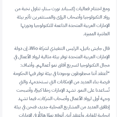
ومع اختتام فعاليات إكسباند نورث ستار، تناول نخبة من
رواد التكنولوجيا وأصحاب الرؤى والمستثمرين تأثير بيئة
الإمارات العربية المتحدة الداعمة للتكنولوجيا ودورتها
العاشرة المميزة.
قال جايش باتيل، الرئيس التنفيذي لشركة Wio، إن دولة
الإمارات العربية المتحدة توفر بيئة مثالية لرواد الأعمال في
مجال التكنولوجيا لتسريع آفاق نمو أعمالهم. وأضاف:
“أعتقد أننا محظوظون بوجودنا في بيئة توفر فيها الحكومة
فرصة بناء العديد من الإمكانات التي نستخدمها، والتي
تُساعدنا على النمو. تشهد الإمارات زخمًا كبيرًا، وأصبحت
وجهة أولى لرواد الأعمال وأصحاب الشركات، فيما تشهد
إطلاق العديد من المشاريع المحلية جديد، فنحن في بيئة
إيجابية للغاية. وأعتقد أنني أتوقع نموًا هائلًا في الإمارات