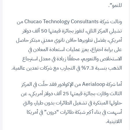
للنمو”.
ونالت شركة Chucao Technology Consultants من
تشيلي المركز الثاني، لتفوز بجائزة قيمتها 50 ألف دولار
أمريكي، بفضل تطويرها حاقن نانوي معدني مبتكر حاصل
على براءة اختراع، يعزز عمليات استعادة المعادن في
الاستخلاص والتعويم، محققًا زيادة في معدل استرجاع
الذهب بنسبة 7.3% في التجارب مع شركات تعدين عالمية.
أما شركة Aerialoop من الإكوادور فقد حلّت في المركز
الثالث وفازت بجائزة قيمتها 25 ألف دولار أمريكي، عن
حلولها المبتكرة في تشغيل الطائرات بدون طيار، والتي
أسهمت في بناء أكبر شبكة طائرات “درون” في أمريكا
اللاتينية.