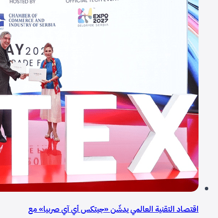
اقتصاد التقنية العالمي يدشّن «جيتكس أي آي صربيا» مع