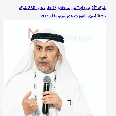
شركة “أكريديفاي” من سنغافورة تتغلب على 260 شركة
ناشئة أخرى للفوز بتحدي سوبرنوفا 2023