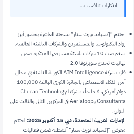
ابتكارات تنافست…
اختتم “إكسباند نورث ستار” نسخته العاشرة بحضور أبرز
رواد التكنولوجيا والمستثمرين والشركات الناشئة العالمية.
استعرضت 10 شركات ناشئة مشاريعها المبتكرة ضمن
نهائيات تحدي سوبرنوفا 2.0
فازت شركة AIM Intelligence الكورية الناشئة في مجال
أمن الذكاء الاصطناعي بالجائزة الكبرى البالغة 100,000
دولار أمريكي، فيما حلّت شركتا Chucao Technology
Consultants وAerialoop في المركزين الثاني والثالث على
التوالي.
الإمارات العربية المتحدة، دبي 15 أكتوبر 2025:
اختتم
معرض “إكسباند نورث ستار” أنشطته ضمن فعاليات