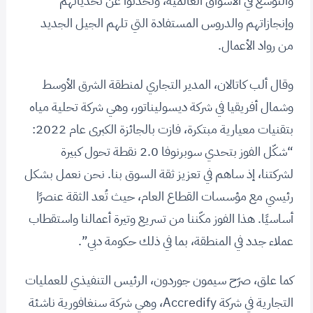
والتوسع في الأسواق العالمية، وتحدثوا عن تحدياتهم
وإنجازاتهم والدروس المستفادة التي تلهم الجيل الجديد
من رواد الأعمال.
وقال ألب كاتالان، المدير التجاري لمنطقة الشرق الأوسط
وشمال أفريقيا في شركة ديسوليناتور، وهي شركة تحلية مياه
بتقنيات معيارية مبتكرة، فازت بالجائزة الكبرى عام 2022:
“شكّل الفوز بتحدي سوبرنوفا 2.0 نقطة تحول كبيرة
لشركتنا، إذ ساهم في تعزيز ثقة السوق بنا. نحن نعمل بشكل
رئيسي مع مؤسسات القطاع العام، حيث تُعد الثقة عنصرًا
أساسيًا. هذا الفوز مكّننا من تسريع وتيرة أعمالنا واستقطاب
عملاء جدد في المنطقة، بما في ذلك حكومة دبي”.
كما علق، صرّح سيمون جوردون، الرئيس التنفيذي للعمليات
التجارية في شركة Accredify، وهي شركة سنغافورية ناشئة