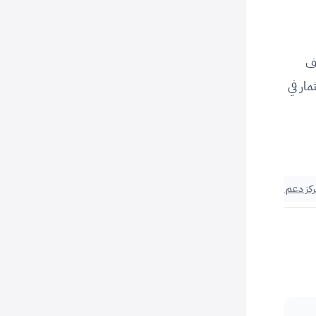
دف
مار في
كز دعم المنشآت بالرياض
#هيئة تقويم التعليم والتدريب