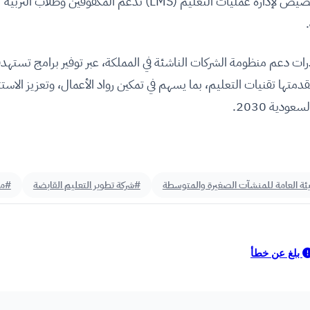
بالإضافة إلى أول منصة عربية قابلة للتخصيص لإدارة عمليات التعليم (LMS) تدعم المكفوفين وطلاب التربية
 دعم منظومة الشركات الناشئة في المملكة، عبر توفير برامج تسته
مقدمتها تقنيات التعليم، بما يسهم في تمكين رواد الأعمال، وتعزيز الاستث
دية 2030.
ئة العامة للمنشآت الصغيرة والمتوسطة
#شركة تطوير التعليم القابضة
#مر
بلغ عن خطأ