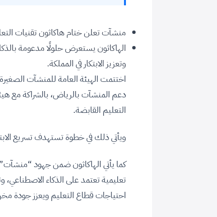
منشآت تعلن ختام هاكاثون تقنيات التعليم والتقويم بمشاركة 
الهاكاثون يستعرض حلولًا مدعومة بالذك
وتعزيز الابتكار في المملكة.
اختتمت الهيئة العامة للمنشآت الصغيرة 
دعم المنشآت بالرياض، بالشراكة مع هيئة ت
التعليم القابضة.
ويأتي ذلك في خطوة تستهدف تسريع الابتكا
كما يأتي الهاكاثون ضمن جهود “منشآت” 
تعليمية تعتمد على الذكاء الاصطناعي، وتحوي
احتياجات قطاع التعليم ويعزز جودة مخر