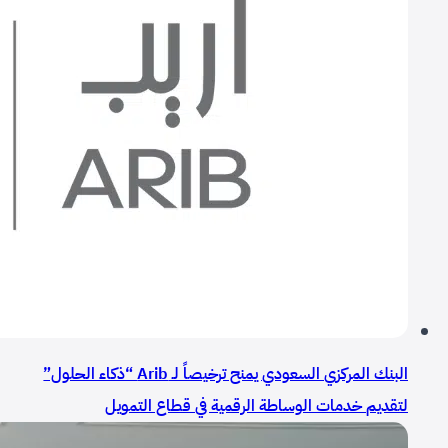
البنك المركزي السعودي يمنح ترخيصاً لـ Arib “ذكاء الحلول”
لتقديم خدمات الوساطة الرقمية في قطاع التمويل