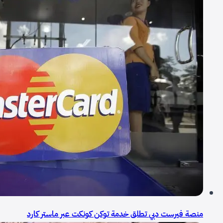
منصة فيرست دبي تطلق خدمة توكن كونكت عبر ماستر كارد