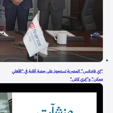
“إي فاينانس” المصرية تستحوذ على حصة أقلية في “الأهلي
ممكن” و”إيزي كاش”