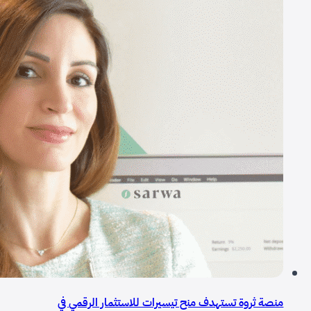
منصة ثروة تستهدف منح تيسيرات للاستثمار الرقمي في