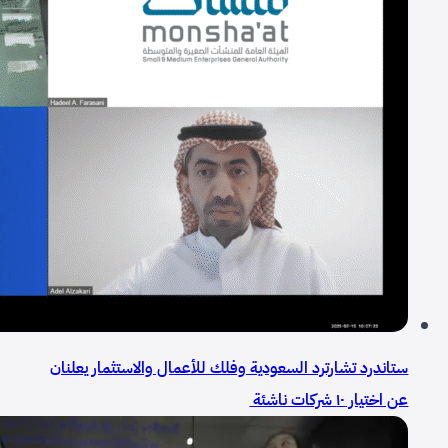
ستاندرد تشارترد السعودية وفلك للأعمال والاستثمار يعلنان
عن اختيار ١٠ شركات ناشئة