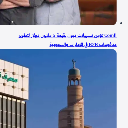
Comfi تؤمن تسهيلات ديون بقيمة 5 ملايين دولار لتطوير
مدفوعات B2B في الإمارات والسعودية