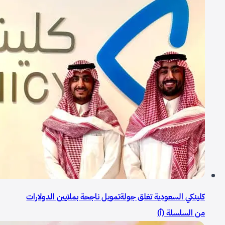
كلينكي السعودية تغلق جولةتمويل ناجحة بملايين الدولارات
من السلسلة (أ)