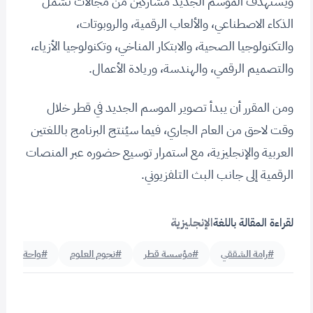
ويستهدف الموسم الجديد مشاركين من مجالات تشمل
الذكاء الاصطناعي، والألعاب الرقمية، والروبوتات،
والتكنولوجيا الصحية، والابتكار المناخي، وتكنولوجيا الأزياء،
والتصميم الرقمي، والهندسة، وريادة الأعمال.
ومن المقرر أن يبدأ تصوير الموسم الجديد في قطر خلال
وقت لاحق من العام الجاري، فيما سيُنتج البرنامج باللغتين
العربية والإنجليزية، مع استمرار توسيع حضوره عبر المنصات
الرقمية إلى جانب البث التلفزيوني.
لقراءة المقالة باللغة
الإنجليزية
#رامة الشققي
#مؤسسة قطر
#نجوم العلوم
#واحة قطر لل