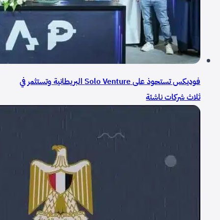
فوديكس تستحوذ على Solo Venture البريطانية وتستثمر في
ثلاث شركات ناشئة