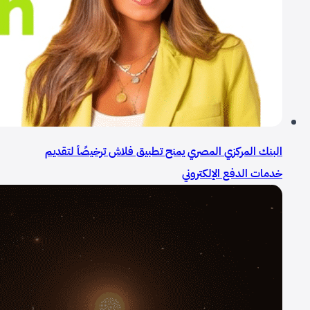
البنك المركزي المصري يمنح تطبيق فلاش ترخيصًأ لتقديم
خدمات الدفع الإلكتروني