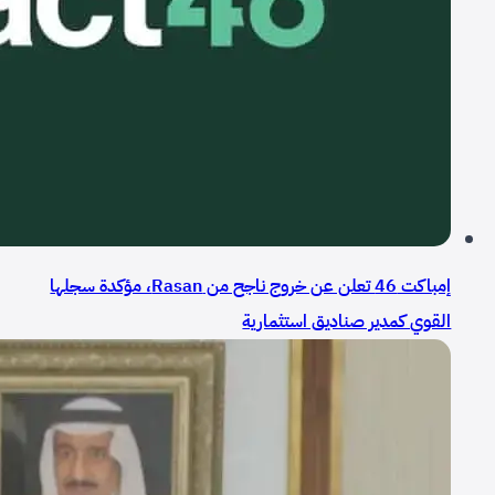
إمباكت 46 تعلن عن خروج ناجح من Rasan، مؤكدة سجلها
القوي كمدير صناديق استثمارية