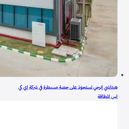
هيتاشي إنرجي تستحوذ على حصة مسيطرة في شركة إي كي
إس للطاقة