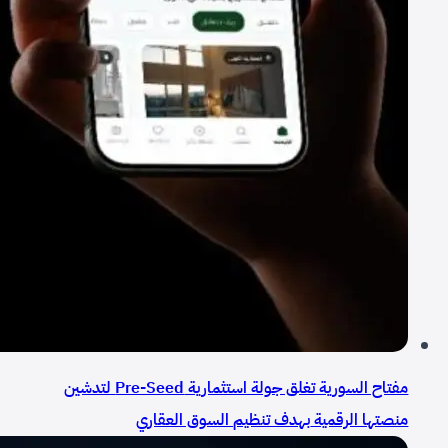
مفتاح السورية تغلق جولة استثمارية Pre-Seed لتدشين
منصتها الرقمية بهدف تنظيم السوق العقاري