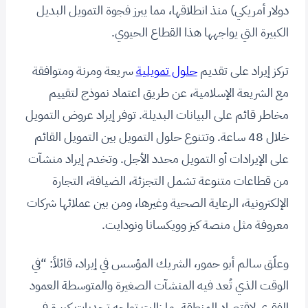
دولار أمريكي) منذ انطلاقها، مما يبرز فجوة التمويل البديل
الكبيرة التي يواجهها هذا القطاع الحيوي.
تركز إيراد على تقديم
حلول تمويلية
سريعة ومرنة ومتوافقة
مع الشريعة الإسلامية، عن طريق اعتماد نموذج لتقييم
مخاطر قائم على البيانات البديلة. توفر إيراد عروض التمويل
خلال 48 ساعة. وتتنوع حلول التمويل بين التمويل القائم
على الإيرادات أو التمويل محدد الأجل. وتخدم إيراد منشآت
من قطاعات متنوعة تشمل التجزئة، الضيافة، التجارة
الإلكترونية، الرعاية الصحية وغيرها، ومن بين عملائها شركات
معروفة مثل منصة كيز وويكسانا ونودايت.
وعلّق سالم أبو حمور، الشريك المؤسس في إيراد، قائلاً: “في
الوقت الذي تُعد فيه المنشآت الصغيرة والمتوسطة العمود
الفقري لاقتصاد المنطقة، ما زالت تواجه تحديات كبيرة في