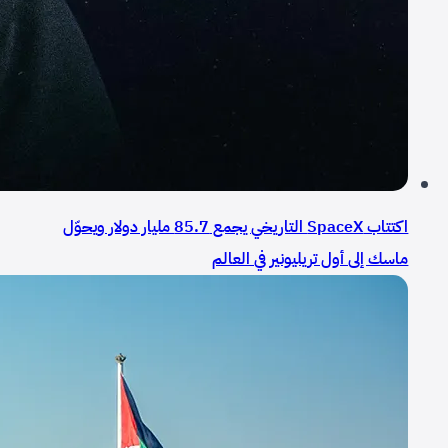
اكتتاب SpaceX التاريخي يجمع 85.7 مليار دولار ويحوّل
ماسك إلى أول تريليونير في العالم