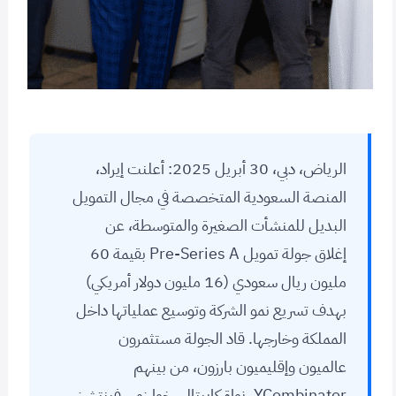
الرياض، دبي، 30 أبريل 2025: أعلنت إيراد،
المنصة السعودية المتخصصة في مجال التمويل
البديل للمنشأت الصغيرة والمتوسطة، عن
إغلاق جولة تمويل Pre-Series A بقيمة 60
مليون ريال سعودي (16 مليون دولار أمريكي)
بهدف تسريع نمو الشركة وتوسيع عملياتها داخل
المملكة وخارجها. قاد الجولة مستثمرون
عالميون وإقليميون بارزون، من بينهم
YCombinator، نواة كابيتال، خوارزمي فينتشرز،