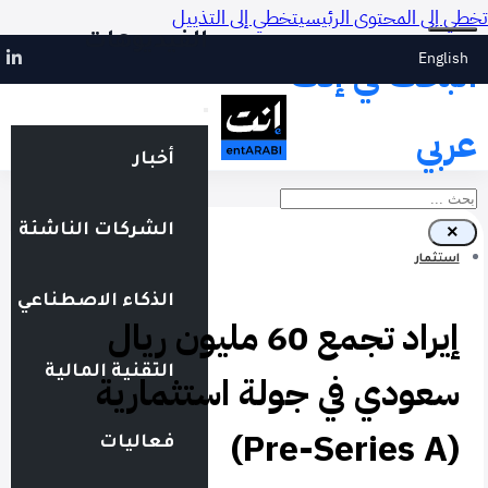
تخطي إلى المحتوى الرئيسي
تخطي إلى التذييل
الفيديوهات
English
البحث في إنت
عربي
أخبار
بحث
الشركات الناشئة
×
استثمار
الذكاء الاصطناعي
إيراد تجمع 60 مليون ريال
التقنية المالية
سعودي في جولة استثمارية
(Pre-Series A)
فعاليات