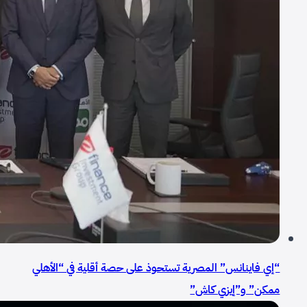
“إي فاينانس” المصرية تستحوذ على حصة أقلية في “الأهلي
ممكن” و”إيزي كاش”