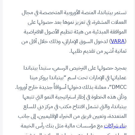
تستمر بيتباندا، المنصة الأوروبية المتخصصة في مجال
العملات المشفرة، في تعزيز نموها بعد حصولها على
الموافقة المبدئية من هيئة تنظيم الأصول الافتراضية
(
VARA
) لدخول السوق الإماراتي، وذلك خلال أقل من
ثمانية أشهر من تقديم طلبها.
بمجرد حصولها على الترخيص الرسمي، ستبدأ بيتباندا
عملياتها في الإمارات تحت اسم “بيتباندا بروكر مينا
DMCC”، معلنة بذلك دخولها أسواقاً جديدة خارج أوروبا.
وتأتي هذه الخطوة في إطار استراتيجية النمو التي تتبعها
بيتباندا، والتي تشمل افتتاح مكتب في مركز دبي للسلع
المتعددة، وتعيين فريق من الخبراء الإقليميين، إلى جانب
بناء شراكات
مع مؤسسات مالية مثل بنك رأس الخيمة