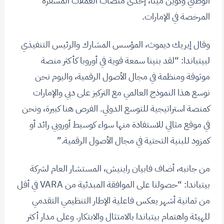
الوطني وكوين مينا، إحدى منصات العملات المشفرة
المرخصة في الإمارات.
وقال إيريك ديموث، المؤسس المشارك والرئيس التنفيذي
لبيتباندا: “لقد بنينا سمعة قوية في أوروبا كأكثر منصة
موثوقة ومنظمة في مجال الأصول الرقمية، واليوم نحن
نوسع هذا النموذج العالمي مع التركيز على دبي والإمارات
كمنصة استراتيجية للتوسع الدولي. الفرص هنا كبيرة، ونحن
في موقع مثالي للاستفادة منها سواء كوسيط أوروبي رائد أو
كمزود للبنية التحتية في مجال الأصول الرقمية.”
من جانبه، أضاف فابيان راينيش، المستشار العام لشركة
بيتباندا: “حصولنا على الموافقة المبدئية من VARA في أقل
من ثمانية أشهر يعكس فاعلية الإطار التنظيمي التقدمي
للهيئة واهتمام بيتباندا بالامتثال والابتكار. وعلى مدار أكثر