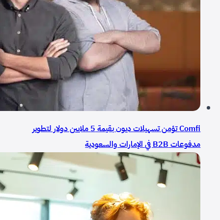
Comfi تؤمن تسهيلات ديون بقيمة 5 ملايين دولار لتطوير
مدفوعات B2B في الإمارات والسعودية