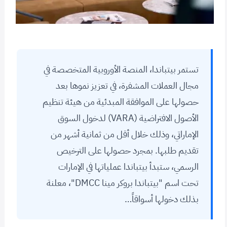
تستمر بيتباندا، المنصة الأوروبية المتخصصة في
مجال العملات المشفرة، في تعزيز نموها بعد
حصولها على الموافقة المبدئية من هيئة تنظيم
الأصول الافتراضية (VARA) لدخول السوق
الإماراتي، وذلك خلال أقل من ثمانية أشهر من
تقديم طلبها. بمجرد حصولها على الترخيص
الرسمي، ستبدأ بيتباندا عملياتها في الإمارات
تحت اسم "بيتباندا بروكر مينا DMCC"، معلنة
بذلك دخولها أسواقاً…