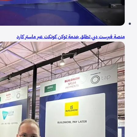
منصة فيرست دبي تطلق خدمة توكن كونكت عبر ماستر كارد