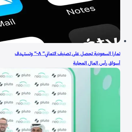
تمارا السعودية تحصل على تصنيف ائتماني” A-” وتستهدف
أسواق رأس المال المحلية