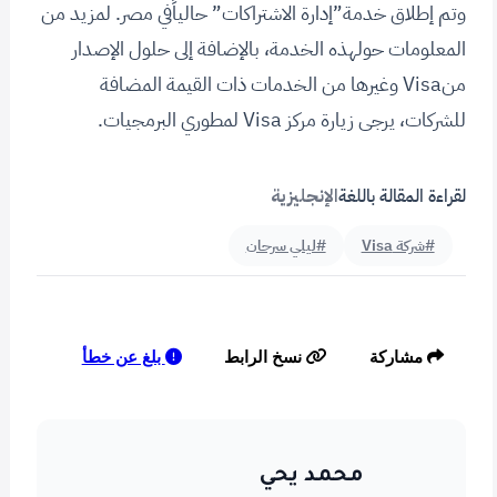
وتم إطلاق خدمة”إدارة الاشتراكات” حالياًفي مصر. لمزيد من
المعلومات حولهذه الخدمة، بالإضافة إلى حلول الإصدار
منVisa وغيرها من الخدمات ذات القيمة المضافة
للشركات، يرجى زيارة مركز Visa لمطوري البرمجيات.
لقراءة المقالة باللغة
الإنجليزية
#شركة Visa
#ليلي سرحان
بلغ عن خطأ
مشاركة
نسخ الرابط
محمد يحي