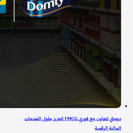
دومتي تتعاون مع فوري FMCG لتعزيز حلول الخدمات
المالية الرقمية