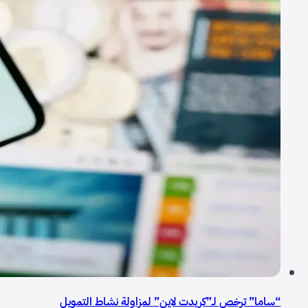
“ساما” ترخص لـ”كريدت لاين” لمزاولة نشاط التمويل