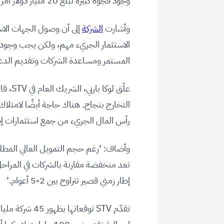
وجود فجوة كبيرة تبلغ 20 مليار دولار أمريكي وستعيق الاستفادة من الإمكانيات الموجودة في المنطقة.
وأشارت
الشركة
إلى أن وصول الجهات الاست
الاستثمار الجريء مهم، ولكن يجب وجود 
المستمر ومساعدة الشركات وتقديم الدعم 
علّق ل
التخارج بنجاح. هناك حاجة أيضًا لامتل
رأس المال الجريء من جمع استثمارات إض
وأضاف: ‘رغم حجم التمويل العالي المطلو
تعد منخفضة مقارنة بالشركات في المراحل
إطار زمني قصير تتراوح بين 2-5 أعوام.’