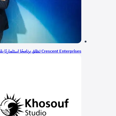
Crescent Enterprises تطلق برنامجًا استثماريًا بقيمة 68 مليون دولار لتوسيع منصة «الهلال للمشاريع الابتكارية»