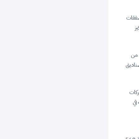
صفقات
ز
ها من
ناديق
ركات
في