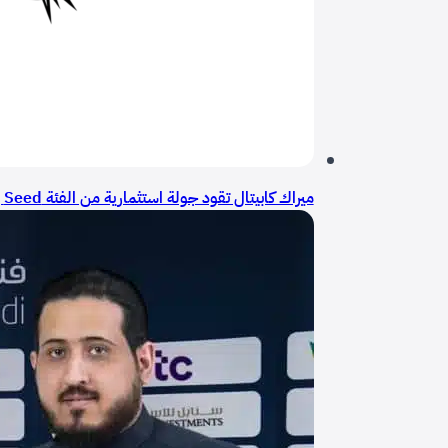
ميراك كابيتال تقود جولة استثمارية من الفئة Seed في قطاع الألعاب بقيمة 2.2 مليون ريال لصالح استوديو خسوف