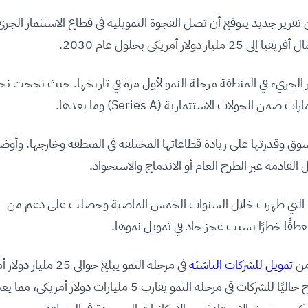
تقرير جديد يتوقع أن تصل الفجوة التمويلية في قطاع الاستثمار الجري
 أمريكي بحلول عام 2030.
ر الجريء في المنطقة مرحلة النمو لأول مرة في تاريخها. حيث نجحت نح
وق وقدرتها على ريادة قطاعاتها المختلفة في المنطقة وخارجها. وأوض
 القادمة عبر الطرح العام أو الاندماج والاستحواذ.
 التي ظهرت خلال السنوات الخمس الماضية وحصلت على دعم من
نعطفًا خطرًا بسبب عجز حاد في تمويل نموها.
تمويل للشركات الناشئة
في مرحلة النمو يبلغ حوالي 25 مليا
خلال السنوات القادمة. لكن المبلغ المتاح حاليًا للشركات في مرحلة النمو يقارب 5 مليارات دولار أمريكي، مم