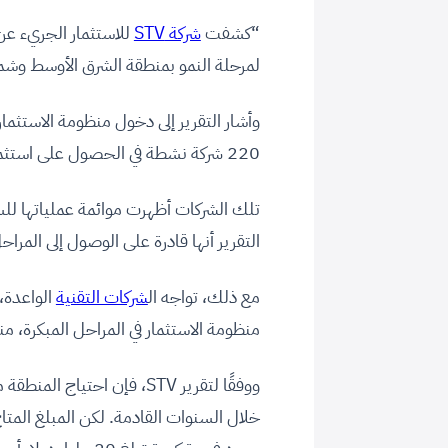
“كشفت
شركة STV
للاستثمار الجريء عن 
لمرحلة النمو بمنطقة الشرق الأوسط وشمال أفريقيا إلى 25 مليار دولار
وأشار التقرير إلى دخول منظومة الاستثما
220 شركة نشطة في الحصول على استثمارات ضمن الجولات الاستثمارية (Series A) وما بعدها.
تلك الشركات أظهرت موائمة عملياتها للس
التقرير أنها قادرة على الوصول إلى المراحل
مع ذلك، تواجه ال
شركات التقنية
الواعدة،
منظومة الاستثمار في المراحل المبكرة، م
ووفقًا لتقرير STV، فإن احتياج المنطقة من