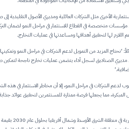
ثمارية الأخرى مثل الشركات العائلية ومديري الأصول التقليدية إلى 
مؤسسات متخصصة في القطاع للاستثمار في مراحل النمو لضمان التركي
اللازم لها لتحقيق أهدافها ومساعدتها في عمليات التخارج.
وكا باربي، الشريك العام في STV، قائلاً: ‘نحتاج المزيد من التمويل لدعم الشركات في مراحل النمو وتمكين
اك مديري الصناديق لسجل أداء يتضمن عمليات تخارج ناجحة لتمكين ص
افية.’
ب لدعم الشركات في مراحل النمو، إلا أن مخاطر الاستثمار في هذه الش
 المبكرة، مما يجعلها فرصة ممتازة للمستثمرين لتحقيق عوائد جذابة 
تقدّم STV توقعاتها بظهور 45 شركة مليارية في منطقة الشرق الأوسط وشمال أفريقيا بحلول عام 2030 بقيمة